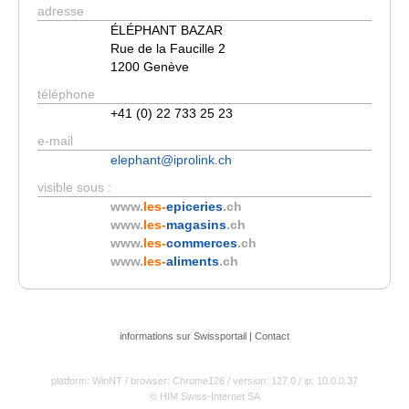
adresse
ÉLÉPHANT BAZAR
Rue de la Faucille 2
1200 Genève
téléphone
+41 (0) 22 733 25 23
e-mail
elephant@iprolink.ch
visible sous :
www.
les-
epiceries
.ch
www.
les-
magasins
.ch
www.
les-
commerces
.ch
www.
les-
aliments
.ch
informations sur Swissportail
|
Contact
platform: WinNT
/ browser: Chrome126
/ version: 127.0
/ ip: 10.0.0.37
© HIM Swiss-Internet SA